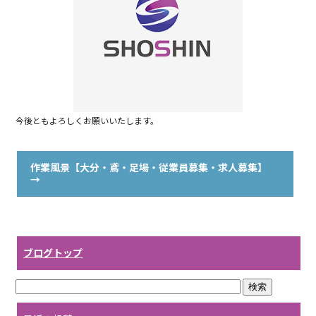
o
o
k
今後ともよろしくお願いいたします。
作業風景【大分・鳶・足場・従業員募集・求人募集】
→
ブログトップ