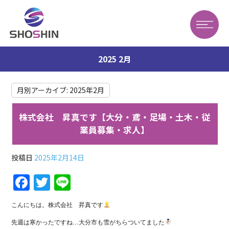
2025 2月
月別アーカイブ:
2025年2月
株式会社 昇真です【大分・鳶・足場・土木・従
業員募集・求人】
投稿日
2025年2月14日
F
T
Li
a
w
n
こんにちは。株式会社
昇真です
c
itt
e
先週は寒かったですね…大分市も雪がちらついてました