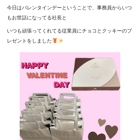
e
er
b
今日はバレンタインデーということで、事務員からいつ
o
もお世話になってる社長と
o
いつも頑張ってくれてる従業員にチョコとクッキーのプ
k
レゼントをしました